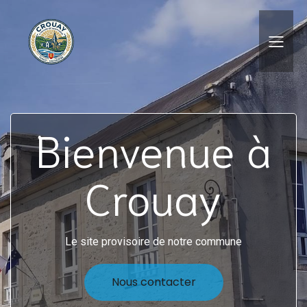
Skip
Aller
to
à
Content
la
navigation
Bienvenue à
Crouay
Le site provisoire de notre commune
Nous contacter